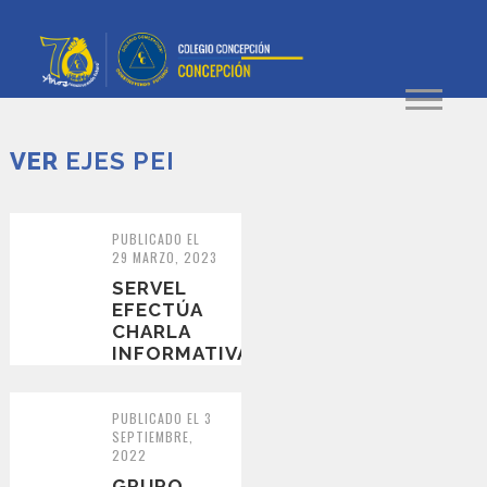
VER
EJES PEI
PUBLICADO EL
29 MARZO, 2023
SERVEL
EFECTÚA
CHARLA
INFORMATIVA
FRENTE A
LA
PRÓXIMA
PUBLICADO EL 3
SEPTIEMBRE,
ELECCIÓN
2022
DEL
CONSE...
GRUPO