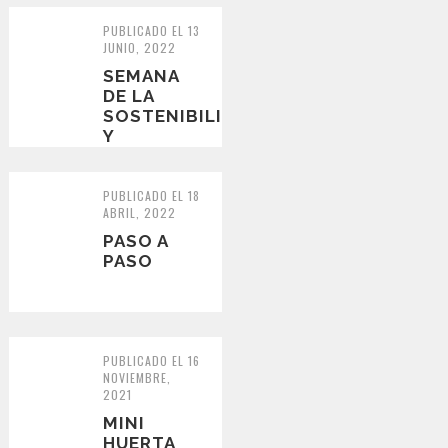
EFICIENCIA
ENERGÉTICA
PUBLICADO EL 13
JUNIO, 2022
SEMANA
DE LA
SOSTENIBILIDAD
Y
EFICIENCIA
ENERGÉTICA
PUBLICADO EL 18
ABRIL, 2022
PASO A
PASO
PUBLICADO EL 16
NOVIEMBRE,
2021
MINI
HUERTA