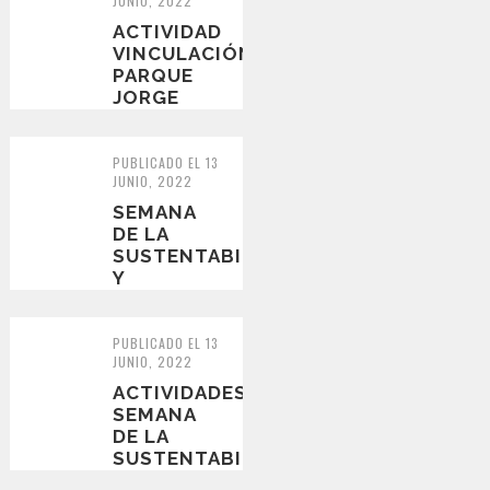
JUNIO, 2022
ACTIVIDAD
VINCULACIÓN
PARQUE
JORGE
ALESSANDRI
PUBLICADO EL 13
JUNIO, 2022
SEMANA
DE LA
SUSTENTABILIDAD
Y
EFICIENCIA
ENERGÉTICA:
SIEMBRA
PUBLICADO EL 13
JUNIO, 2022
DE
SEMILLAS
ACTIVIDADES
SEMANA
DE LA
SUSTENTABILIDAD
Y LA