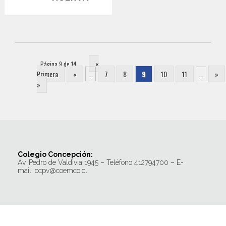
«
Página 9 de 14
Primera
«
...
7
8
9
10
11
...
»
»
Colegio Concepción:
Av. Pedro de Valdivia 1945 – Teléfono 412794700 – E-
mail: ccpv@coemco.cl