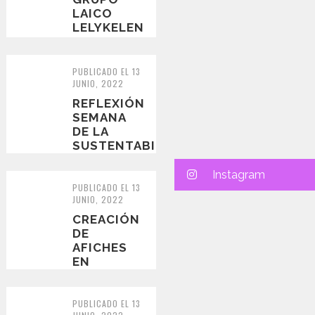
LAICO
LELYKELEN
PUBLICADO EL 13
JUNIO, 2022
REFLEXIÓN
SEMANA
DE LA
SUSTENTABILIDAD
Y
EFICIENCIA
Instagram
ENERGÉTICA
PUBLICADO EL 13
JUNIO, 2022
CREACIÓN
DE
AFICHES
EN
FAMILIA
PUBLICADO EL 13