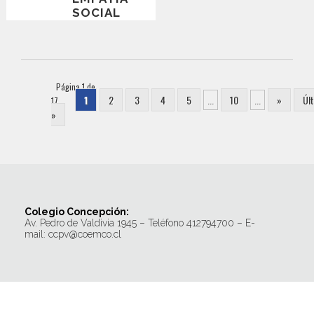
SOCIAL
Página 1 de
1
2
3
4
5
...
10
...
»
Úl
17
»
Colegio Concepción:
Av. Pedro de Valdivia 1945 – Teléfono 412794700 – E-
mail: ccpv@coemco.cl