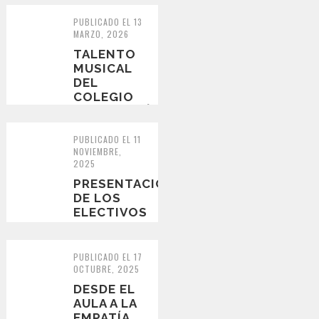
PRESENTA
EN
PUBLICADO EL 13
MARZO, 2026
ESCENARIO
DEL
TALENTO
FESTIVAL...
MUSICAL
DEL
COLEGIO
CONCEPCIÓN
LLEGA A
LA
PUBLICADO EL 11
NOVIEMBRE,
ORQUESTA
2025
FOJI BÍO
BÍO
PRESENTACIÓN
DE LOS
ELECTIVOS
DE
MÚSICA Y
ARTES:
PUBLICADO EL 17
CREATIVIDAD,
OCTUBRE, 2025
VOCACIÓN
DESDE EL
Y...
AULA A LA
EMPATÍA