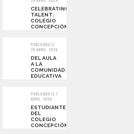
28 ABRIL, 2026
EN...
CELEBRATING
TALENT:
COLEGIO
CONCEPCIÓN
PREPARES
FOR THE
AUTUMN
PUBLICADO EL
28 ABRIL, 2026
TALENT
CO...
DEL AULA
A LA
COMUNIDAD
EDUCATIVA
PUBLICADO EL 1
ABRIL, 2026
ESTUDIANTE
DEL
COLEGIO
CONCEPCIÓN
SE