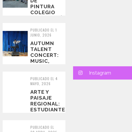
DE
PINTURA
COLEGIO
CONCEPCIÓN
2026
“PATRIMONIO
PUBLICADO EL 1
JUNIO, 2026
ARQUITECTÓNICO...
AUTUMN
TALENT
CONCERT:
MUSIC,
ART, AND
STUDENT
Instagram
TALENT
PUBLICADO EL 4
MAYO, 2026
COME
TOGETHER
ARTE Y
AT C...
PAISAJE
REGIONAL:
ESTUDIANTES
VIVENCIAN
EXPERIENCIA
ARTÍSTICA
PUBLICADO EL