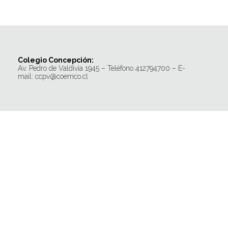
Colegio Concepción:
Av. Pedro de Valdivia 1945 – Teléfono 412794700 – E-
mail: ccpv@coemco.cl