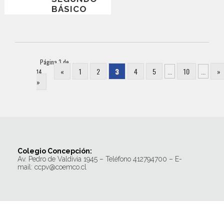
BÁSICO
VISITAN
HUMEDAL
LOS
BATROS
Página 3 de
«
1
2
3
4
5
...
10
...
»
14
»
Colegio Concepción:
Av. Pedro de Valdivia 1945 – Teléfono 412794700 – E-
mail: ccpv@coemco.cl