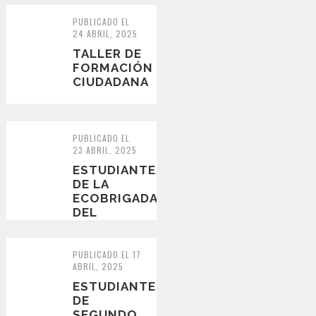
PUBLICADO EL
24 ABRIL, 2025
TALLER DE
FORMACIÓN
CIUDADANA
PUBLICADO EL
23 ABRIL, 2025
ESTUDIANTES
DE LA
ECOBRIGADA
DEL
COLEGIO
CONCEPCIÓN
RECORREN
PUBLICADO EL 17
ABRIL, 2025
EL
SENDERO
ESTUDIANTES
DE
SEGUNDO