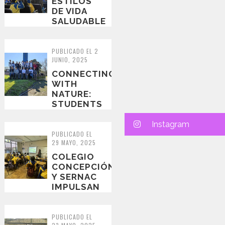
ESTILOS
DE VIDA
SALUDABLE
NIVEL
FORMACIÓN
INICIAL
PUBLICADO EL 2
JUNIO, 2025
CONNECTING
WITH
NATURE:
STUDENTS
VISIT THE
DESEMBOCADURA
Instagram
RÍO
PUBLICADO EL
29 MAYO, 2025
BIOBÍO
WETL...
COLEGIO
CONCEPCIÓN
Y SERNAC
IMPULSAN
CHARLAS
SOBRE
CONSUMO
PUBLICADO EL