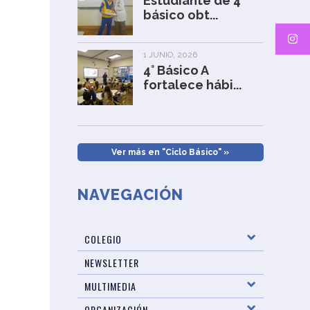
Estudiante de 4°
básico obt...
1 JUNIO, 2026
4° Básico A
fortalece hábi...
Ver más en "Ciclo Básico" »
NAVEGACIÓN
COLEGIO
NEWSLETTER
MULTIMEDIA
ORGANIZACIÓN