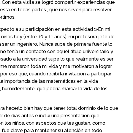
 Con esta visita se logró compartir experiencias que
stá en todas partes , que nos sirven para resolver
tirnos.
ecto a su participación en esta actividad :»En mi
s niños hoy (entre 10 y 11 años), mi profesora jefe de
a ser un ingeniero. Nunca supe de primera fuente lo
no tenía un contacto con aquel título universitario y
esado a la universidad supe lo que realmente es ser
a me marcaron toda mi vida y me motivaron a lograr
r eso que, cuando recibí la invitación a participar
la importancia de las matemáticas en la vida
, humildemente, que podría marcar la vida de los
ra hacerlo bien hay que tener total dominio de lo que
r de días antes e incluí una presentación que
n los niños, con aspectos que les gustan, como
e fue clave para mantener su atención en todo