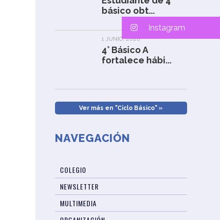
Estudiante de 4°
básico obt...
Instagram
1 JUNIO, 2026
4° Básico A
fortalece hábi...
Ver más en "Ciclo Básico" »
NAVEGACIÓN
COLEGIO
NEWSLETTER
MULTIMEDIA
ORGANIZACIÓN