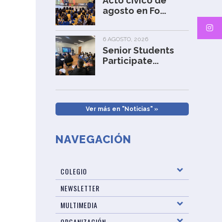
Acto cívico de
agosto en Fo...
6 AGOSTO, 2026
Senior Students
Participate...
Ver más en "Noticias" »
NAVEGACIÓN
COLEGIO
NEWSLETTER
MULTIMEDIA
ORGANIZACIÓN