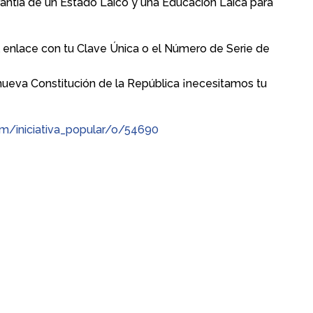
antía de un Estado Laico y una Educación Laica para
 enlace con tu Clave Única o el Número de Serie de
 nueva Constitución de la República ¡necesitamos tu
l/m/iniciativa_popular/o/54690