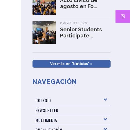
Acto cívico de
agosto en Fo...
6 AGOSTO, 2026
Senior Students
Participate...
Ver más en "Noticias" »
NAVEGACIÓN
COLEGIO
NEWSLETTER
MULTIMEDIA
ORGANIZACIÓN