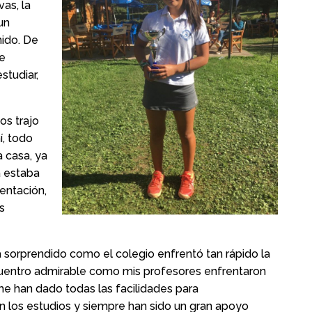
as, la
un
nido. De
e
studiar,
os trajo
í, todo
 casa, ya
a estaba
entación,
s
a sorprendido como el colegio enfrentó tan rápido la
cuentro admirable como mis profesores enfrentaron
 me han dado todas las facilidades para
 los estudios y siempre han sido un gran apoyo