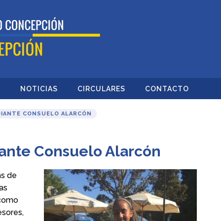
O
NOTICIAS
CIRCULARES
CONTACTO
DIANTE CONSUELO ALARCÓN
iante Consuelo Alarcón
as de
as
 como
esores,