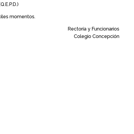
(Q.E.P.D.)
íciles momentos.
Rectoría y Funcionarios
Colegio Concepción