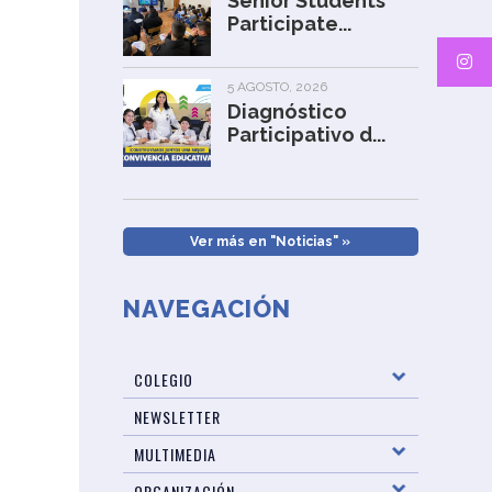
Senior Students
Participate...
5 AGOSTO, 2026
Diagnóstico
Participativo d...
Ver más en "Noticias" »
NAVEGACIÓN
COLEGIO
NEWSLETTER
MULTIMEDIA
ORGANIZACIÓN