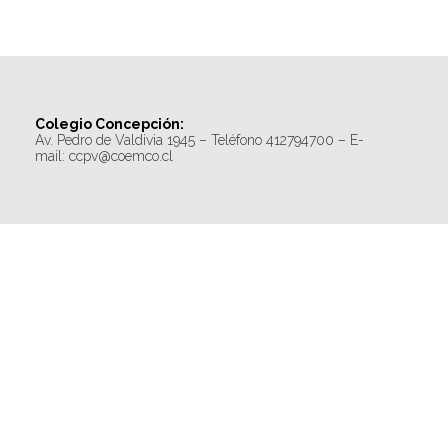
Colegio Concepción:
Av. Pedro de Valdivia 1945 – Teléfono 412794700 – E-
mail: ccpv@coemco.cl