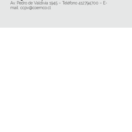
Av. Pedro de Valdivia 1945 – Teléfono 412794700 – E-
mail: ccpv@coemco.cl