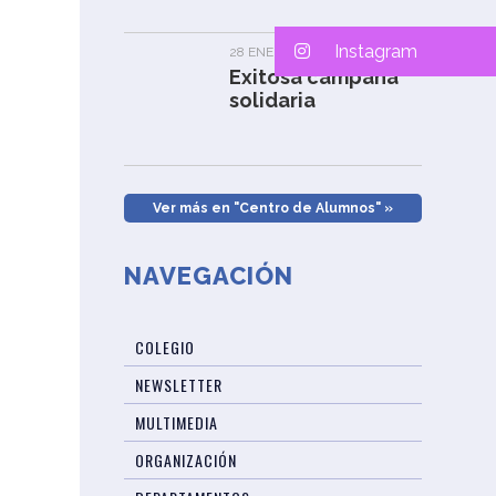
Instagram
28 ENERO, 2026
Exitosa campaña
solidaria
Ver más en "Centro de Alumnos" »
NAVEGACIÓN
COLEGIO
NEWSLETTER
MULTIMEDIA
ORGANIZACIÓN