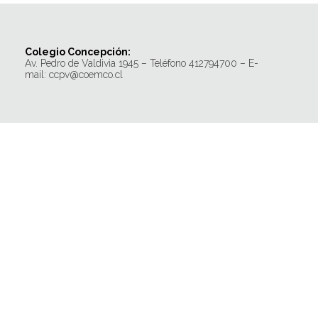
Colegio Concepción:
Av. Pedro de Valdivia 1945 – Teléfono 412794700 – E-
mail: ccpv@coemco.cl