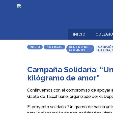
INICIO
COLEGI
INICIO
NOTICIAS
CENTRO DE
CAMPAÑA
ALUMNOS
HARINA,
Campaña Solidaria: “Un
kilógramo de amor”
Continuemos con el compromiso de apoyar a
Gaete de Talcahuano, organizado por el Depa
El proyecto solidario “Un gramo de harina un