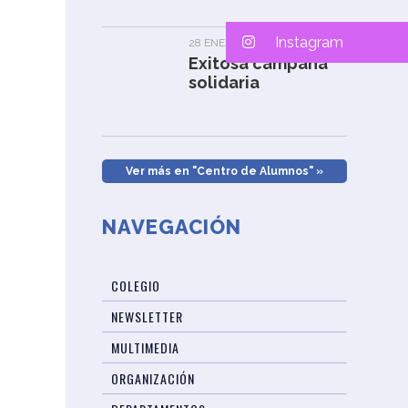
Instagram
28 ENERO, 2026
Exitosa campaña
solidaria
Ver más en "Centro de Alumnos" »
NAVEGACIÓN
COLEGIO
NEWSLETTER
MULTIMEDIA
ORGANIZACIÓN