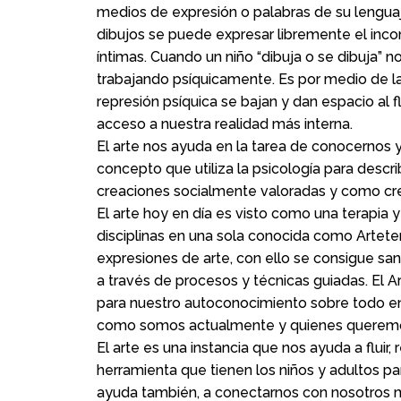
medios de expresión o palabras de su lengua
dibujos se puede expresar libremente el inco
íntimas. Cuando un niño “dibuja o se dibuja” 
trabajando psíquicamente. Es por medio de la 
represión psíquica se bajan y dan espacio al f
acceso a nuestra realidad más interna.
El arte nos ayuda en la tarea de conocerno
concepto que utiliza la psicología para descri
creaciones socialmente valoradas y como cre
El arte hoy en día es visto como una terapia 
disciplinas en una sola conocida como Artetera
expresiones de arte, con ello se consigue sa
a través de procesos y técnicas guiadas. El A
para nuestro autoconocimiento sobre todo en 
como somos actualmente y quienes queremos
El arte es una instancia que nos ayuda a fluir, 
herramienta que tienen los niños y adultos para
ayuda también, a conectarnos con nosotros mi