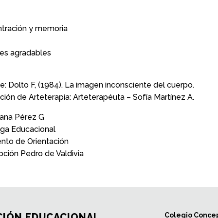
ntración y memoria
nes agradables
e: Dolto F, (1984). La imagen inconsciente del cuerpo.
ición de Arteterapia: Arteterapéuta – Sofía Martínez A.
iana Pérez G
oga Educacional
nto de Orientación
ción Pedro de Valdivia
IÓN EDUCACIONAL
Colegio Concep