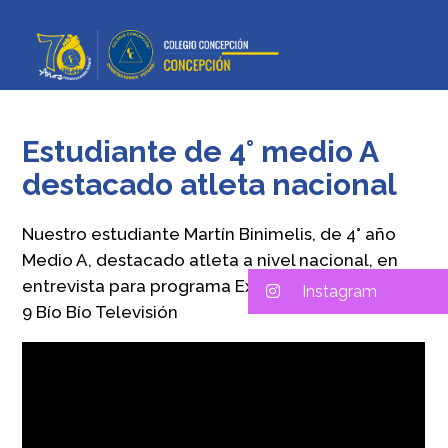
Estudiante de 4° medio A
destacado atleta nacional
Nuestro estudiante Martín Binimelis, de 4° año
Medio A, destacado atleta a nivel nacional, en
entrevista para programa Extraescolar, de canal
Instagram
9 Bío Bío Televisión