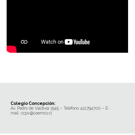
Colegio Concepción:
Av. Pedro de Valdivia 1945 – Teléfono 412794700 – E-
mail: ccpv@coemco.cl