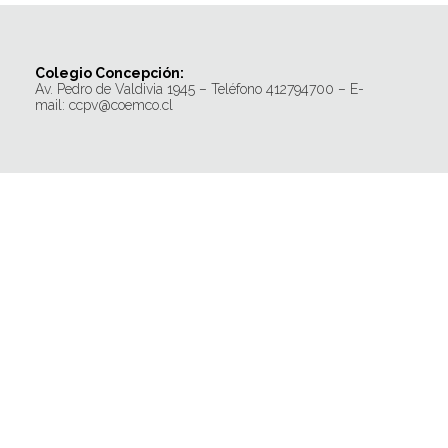
Colegio Concepción:
Av. Pedro de Valdivia 1945 – Teléfono 412794700 – E-
mail: ccpv@coemco.cl