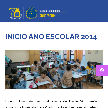
INICIO AÑO ESCOLAR 2014
El pasado lunes 3 de marzo se dio inicio al Año Escolar 2014, para los
alumnos de Primero básico a Cuarto medio, en tanto que el martes 4